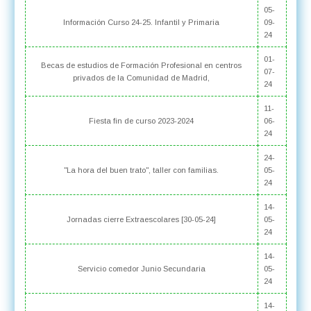
Artículos
Título
Fecha de publicación
05-
Información Curso 24-25. Infantil y Primaria
09-
24
01-
Becas de estudios de Formación Profesional en centros
07-
privados de la Comunidad de Madrid,
24
11-
Fiesta fin de curso 2023-2024
06-
24
24-
"La hora del buen trato", taller con familias.
05-
24
14-
Jornadas cierre Extraescolares [30-05-24]
05-
24
14-
Servicio comedor Junio Secundaria
05-
24
14-