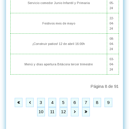
Servicio comedor Junio Infantil y Primaria
05-
24
22-
Festivos mes de mayo
04-
24
08-
¡Construir patios! 12 de abril 16:00h
04-
24
03-
Menú y días apertura Bitácora tercer trimestre
04-
24
Página 8 de 91
3
4
5
6
7
8
9
10
11
12