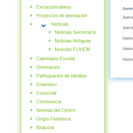
Extracurriculares
Jueves
Proyectos de innovación
Jueve
Noticias
MORE ABOUT: NOTICIAS
Jueve
Noticias Secretaría
Viern
Noticias Antiguas
Viern
Noticias FUHEM
Calendario Escolar
Viern
Orientación
Participación de familias
Erasmus+
Ecosocial
Convivencia
Normas del Centro
Grupo Feminista
Bitácora