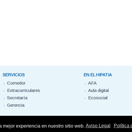
SERVICIOS
EN EL HIPATIA
Comedor
AFA
Extracurriculares
Aula digital
Secretaría
Ecosocial
Gerencia
la mejor experiencia en nuestro sitio web.
Aviso Legal
Política
 Hipatia FUHEM. 2025 - Todos los derechos reservados -
Aviso Legal
-
Política de