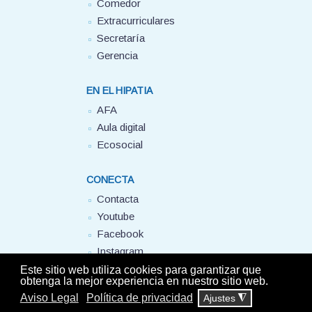
Comedor
Extracurriculares
Secretaría
Gerencia
EN EL HIPATIA
AFA
Aula digital
Ecosocial
CONECTA
Contacta
Youtube
Facebook
Instagram
FUHEM
Este sitio web utiliza cookies para garantizar que
obtenga la mejor experiencia en nuestro sitio web.
Aviso Legal
Política de privacidad
Ajustes
◮