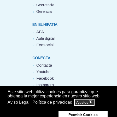
Secretaría
Gerencia
EN EL HIPATIA
AFA
Aula digital
Ecosocial
CONECTA
Contacta
Youtube
Facebook
Instagram
FUHEM
Este sitio web utiliza cookies para garantizar que
obtenga la mejor experiencia en nuestro sitio web.
Aviso Legal
Política de privacidad
Ajustes
◮
© Colegio Hipatia FUHEM. 2025 - Todos los derechos reservados -
Aviso
Legal
-
Política de privacidad
Permitir Cookies