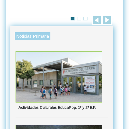
Noticias Primaria
Actividades Culturales EducaPop. 1º y 2º E.P.
"Intercamb