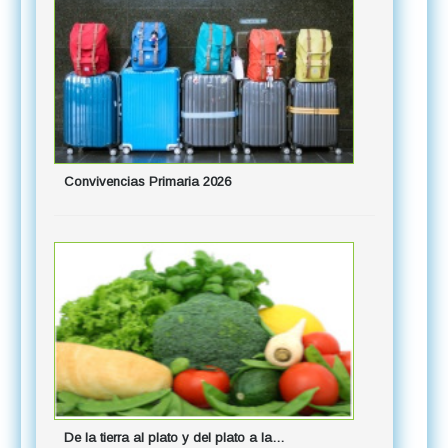
Convivencias Primaria 2026
¨Mozart, e
De la tierra al plato y del plato a la…
Papeletas