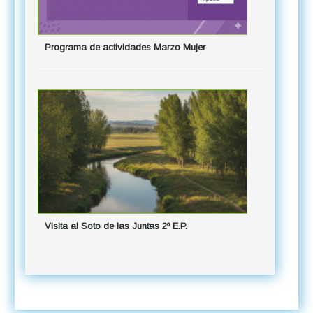
Programa de actividades Marzo Mujer
Nueva fech
y…
Visita al Soto de las Juntas 2º E.P.
Próximas s