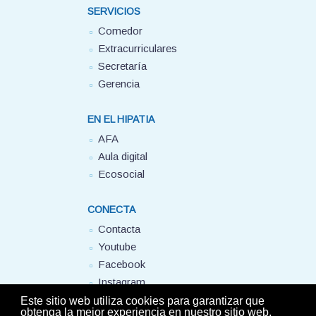
SERVICIOS
Comedor
Extracurriculares
Secretaría
Gerencia
EN EL HIPATIA
AFA
Aula digital
Ecosocial
CONECTA
Contacta
Youtube
Facebook
Instagram
FUHEM
Este sitio web utiliza cookies para garantizar que
obtenga la mejor experiencia en nuestro sitio web.