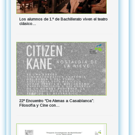
Los alumnos de 1.º de Bachillerato viven el teatro
Actividad
clásico…
1º Bto…
22º Encuentro “De Atenas a Casablanca”:
Salida "El
Filosofía y Cine con…
[M24-01-2